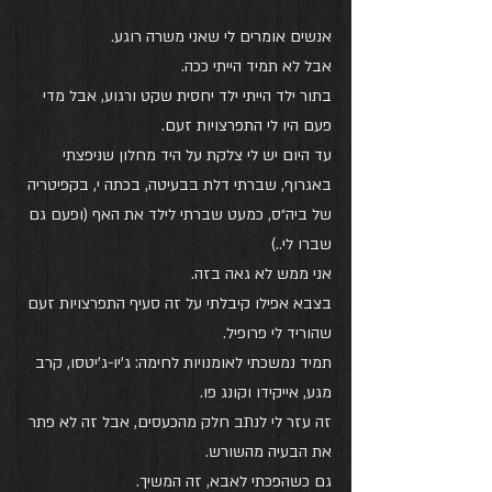
אנשים אומרים לי שאני משרה רוגע.
אבל לא תמיד הייתי ככה.
בתור ילד הייתי ילד יחסית שקט ורגוע, אבל מדי 
פעם היו לי התפרצויות זעם. 
עד היום יש לי צלקת על היד מחלון שניפצתי 
באגרוף, שברתי דלת בבעיטה, בכתה י, בקפיטריה 
של ביה״ס, כמעט שברתי לילד את האף (ופעם גם 
שברו לי..) 
אני ממש לא גאה בזה. 
בצבא אפילו קיבלתי על זה סעיף התפרצויות זעם 
שהוריד לי פרופיל. 
תמיד נמשכתי לאומנויות לחימה: ג'יו-ג'יטסו, קרב 
מגע, אייקידו וקונג פו.
זה עזר לי לנתב חלק מהכעסים, 
אבל זה לא פתר 
את הבעיה מהשורש.
גם כשהפכתי לאבא, זה המשיך.