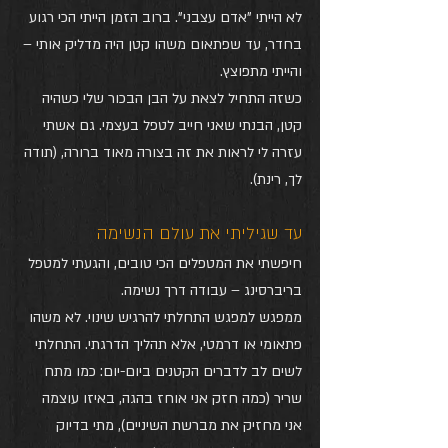
לא הייתי "אדם עצבני". ברוב הזמן הייתי הכי רגוע 
בחדר, עד שפתאום משהו קטן היה מדליק אותי – 
והייתי מתפוצץ.
כשזה התחיל לצאת על הבן הבכור שלי כשהיה 
קטן, הבנתי שאני חייב לטפל בעצמי. גם אשתי 
עזרה לי לראות את זה בצורה מאוד ברורה, (תודה 
לך, רינת).
עד שגיליתי את עולם הנשימה
חיפשתי את המטפלים הכי טובים, והגעתי למטפל 
בריברסינג – עבודה דרך נשימה.
ממפגש למפגש התחלתי להרגיש שינוי. לא משהו 
פתאומי או דרמטי, אלא תהליך הדרגתי. התחלתי 
לשים לב לדברים הקטנים ביום-יום: כמו מתח 
שריר (כמה חזק אני אוחז בהגה, באיזו עוצמה 
אני מחזיק את מברשת השיניים), מתי בדיוק 