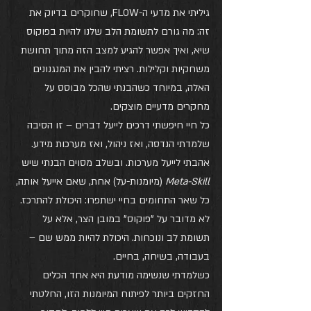
גיליתי את מדעי ה-FLOW, שחוקרים בדיוק את 
זה: מה גורם לתשומת הלב שלנו להיות בפוקוס 
שיא, ואיך אפשר להגיע למצב הזה מתוך תחושת 
משחקיות וקלילות. רציתי להבין את המנגנונים 
האלה, במיוחד כשהבנתי שהכל מבוסס על 
מחקרים מדעיים מוצקים.
כל חיי חיפשתי דרכים לייעל דברים – זו הסיבה 
שלמדתי הנדסה, ואז ניהול, ואז מערכות מידע. 
אהבתי לייעל מערכות. ובשלב מסוים הבנתי שיש 
Meta-Skill
 (מיומנות-על) אחת, שאם אייעל אותה, 
כל שאר התחומים בחיי ישתפרו: היכולת להתרכז.
לא מדובר על "פוקוס" במובן הצר, אלא על 
תשומת לב ונוכחות. היכולת להיות ממש שם – 
בעבודה, בשיחה, בחיים.
כשלמדתי שנשימה מודעת היא אחד הכלים 
החזקים ביותר לפיתוח המיומנות הזו, החלטתי 