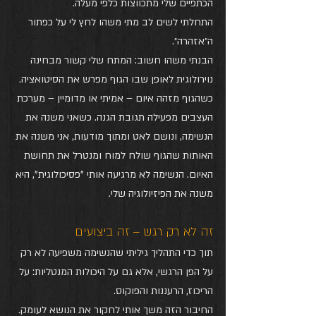
הכתפיים שלי מתכווצות כלפי מעלה. 
התחלתי לשים לב מתי משהו לחץ לי על כפתור 
ה״אזהרה״.
הבנתי משהו חשוב: המתח שלי קשור מבחינה 
נוירולוגית לאופן שבו הגוף מפרש את הסיטואציה. 
כשהגוף מזהה איום – אמיתי או מדומיין – מערכת 
העצבים מפעילה תגובת הגנה. כשאני משנה את 
הנשימה, ונושם לאט ומתוך מודעות, אני משנה את 
האותות שהגוף שולח למוח ומנטרל את תחושת 
האיום. הנשימה לא מרגיעה אותי "פסיכולוגית", היא 
משנה את הפיזיולוגיה שלי.
זה לא רק רגש – זה ביצועים
תוך כדי התהליך גיליתי שהנשימה משפיעה לא רק 
על הפן הרגשי, אלא גם על היכולות המנטליות: על 
הריכוז, הרעננות והפוקוס.
החיבור הזה משך אותי לחקור את הנושא לעומק. 