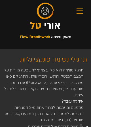
טל
אורי
מאמן נשימה
Flow Breathwork
תרגילי נשימה פונקציונליות
תרגול נשימה היא כלי עוצמתי להשפעה מיידית על
המצב המנטלי, הרגשי והפיזי שלנו. התרגילים כאן
משלבים ידע יוגי עתיק (Pranayama) עם מחקרי
מוח עדכניים, ומלווים במוזיקה קצבית שכיף לתרגל
איתה.
איך זה עובד?
מוזמנים ומוזמנות לבחור אחת מ-3 קטגוריות
הנשימה למטה. בכל אחת מהן תמצאו קטעי שמע
מונחים (בעברית ובאנגלית):
☕ נשימות קפה – לעוררות ואנרגיה.