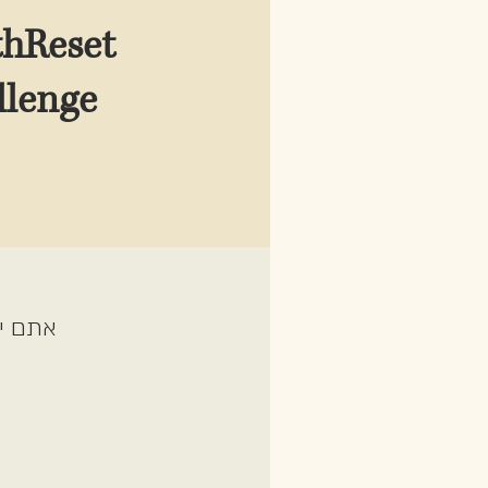
thReset
llenge
אתם יכ