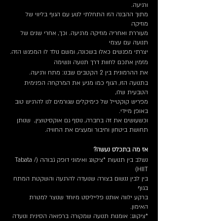
ורגיעה.
מתוך ההבנה הזו התחלתי לנוע עם הגוף בליווי של
מוזיקה
מעוררת ואחריה מוזיקה מרגיעה. וכך, אחרי שנים של
תנועה עם עצמי
יצרתי מפגשים כאלו בשכונה, ומשם נולד לו המפגש הזה.
מזמין אתכם לחוות דרך תנועה ונשימה
את ההרמונית בין 2 הקטבים שבנו: מתח ורגיעה.
בתנועה הזו, הגוף כמו מניע את המרקחה הפנימית
הטבעית שלו,
מפריש קוקטייל של כימיקלים שגורמים לנו להרגיש טוב
באופן מיידי.
וכשעושים את זה בחברה, נוסף גם אוקסיטוצין, שנותן
תחושת ביטחון וחיבור ומעצים את החוויה.
אז מה בתכלס נעשה?
נשלב בין תנועות *ציקונג ואימוני דופק גבוהה (Tabata /
HIIT)
בין לבין ננשום בצורה שנועדה להרגעה והשקטת המתח
בגוף
ברקע ילווה אותנו פלייליסט מיוחד שנוצר למטרת
האימון.
*ציקונג: אומנות תנועה שמקורה ברפואה הסינית ונועדה