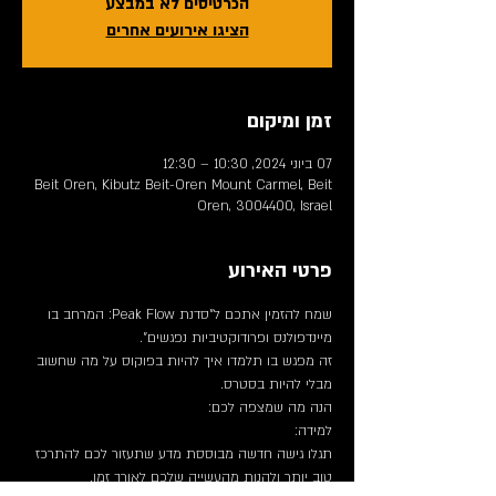
הכרטיסים לא במבצע
הציגו אירועים אחרים
זמן ומיקום
07 ביוני 2024, 10:30 – 12:30
Beit Oren, Kibutz Beit-Oren Mount Carmel, Beit
Oren, 3004400, Israel
פרטי האירוע
שמח להזמין אתכם ל"סדנת Peak Flow: המרחב בו 
מיינדפולנס ופרודוקטיביות נפגשים". 
זה מפגש בו תלמדו איך להיות בפוקוס על מה שחשוב 
מבלי להיות בסטרס.
הנה מה שמצפה לכם:
למידה:
תגלו גישה חדשה מבוססת מדע שתעזור לכם להתרכז 
טוב יותר ולהנות מהעשייה שלכם לאורך זמן.