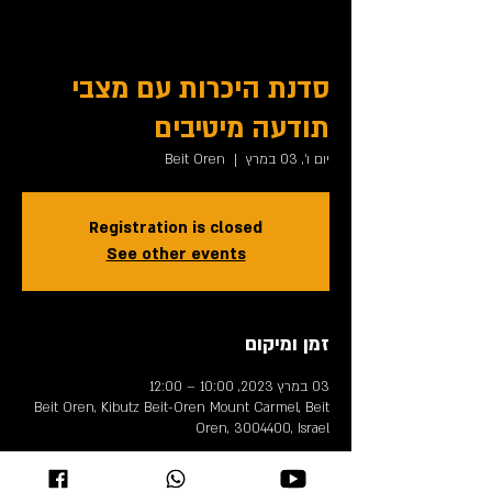
סדנת היכרות עם מצבי
תודעה מיטיבים
יום ו׳, 03 במרץ
  |  
Beit Oren
Registration is closed
See other events
זמן ומיקום
03 במרץ 2023, 10:00 – 12:00
Beit Oren, Kibutz Beit-Oren Mount Carmel, Beit
Oren, 3004400, Israel