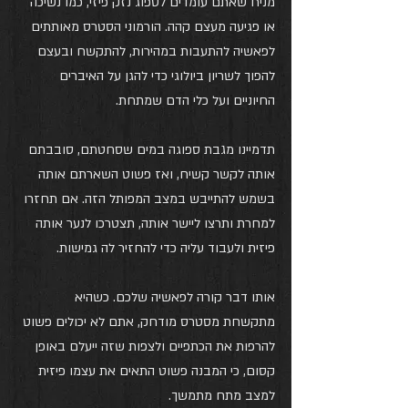
מניח שאתם עומדים לספוג נזק פיזי, כמו נשיכה 
או פגיעה מעצם קהה. הורמוני הסטרס מאותתים 
לפאשיה להתעבות במהירות, להתקשח ובעצם 
להפוך לשריון ביולוגי כדי להגן על האיברים 
החיוניים ועל כלי הדם שמתחת.
תדמיינו מגבת ספוגה במים שסחטתם, סובבתם 
אותה לקשר קשיח, ואז פשוט השארתם אותה 
בשמש להתייבש במצב המפותל הזה. אם תחזרו 
למחרת ותרצו ליישר אותה, תצטרכו לנער אותה 
פיזית ולעבוד עליה כדי להחזיר לה גמישות.
אותו דבר קורה לפאשיה שלכם. כשהיא 
מתקשחת מסטרס מודחק, אתם לא יכולים פשוט 
להרפות את הכתפיים ולצפות שזה ייעלם באופן 
קסום, כי המבנה פשוט התאים את עצמו פיזית 
למצב מתח מתמשך.