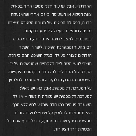
האדרנלין, אבל יש עוד חלק מסיבי אחד בפאזל: 
צוות הניקוי, או השטיפה. כי גם אחרי שהאזעקה 
כבויה, הפסולת הפיזית של תגובת הסטרס מייצרת 
סביבה חומצית שעלולה לפגוע ברקמות.
כשנכנסים למצב לחימה או בריחה, הגוף מסיט 
דם מהעור וממערכת העיכול, לשרירי השלד 
הגדולים לצורך פעולה. בגלל השיפט המסיבי הזה, 
תוצרי לוואי מטבוליים דלקתיים שמופעלים על ידי 
הקורטיזול מתחילים להצטבר ברקמות ההיקפיות.
היפטרות מהמרק הדלקתי הזה מסתמכת לחלוטין 
על המערכת הלימפטית. אבל כאן יש קאץ': 
למערכת הלימפטית יש נקודת חולשה – אין לה 
משאבה פנימית כמו הלב שתניע לחץ ללא הרף. 
היא מסתמכת לחלוטין על שינויי לחץ חיצוניים, 
ספציפית כיווץ שרירים ותנועה, כדי לדחוף את נוזל 
הפסולת דרך הצינורות.