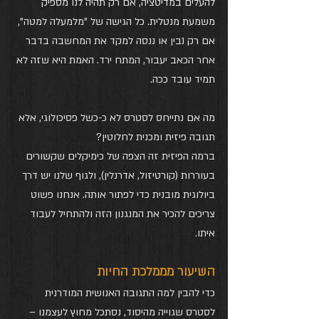
להעלים במדיטציה, אם רק תהיה לנו מספיק 
משמעת מנטלית. כל הגישה של "מלמעלה למטה", 
אם רק נבין או ננסה למקד את המחשבה בדבר 
אחר הכאב יעבור, המתח ירד. האמת היא שזה לא 
תמיד עובד ככה.
מה אם נתייחס לסטרס לא כ-כשל פסיכולוגי, אלא 
תגובה פיזית ומכנית לחלוטין? 
ברמה הפיזית זה הצפה של כימיקלים שקשורים 
בעוררות (קורטיזול, אדרנלין), ולגוף שלנו יש דרך 
ביולוגית מובנית כדי לפתור אותה. אנחנו פשוט 
צריכים להכיר את המנגנון הזה ולהתחיל לעבוד 
איתו.
השיעור מממלכת החיות
כדי להבין למה התגובה האנושית המודרנית 
לסטרס שגוייה מהיסוד, נסתכל מחוץ לעצמנו – 