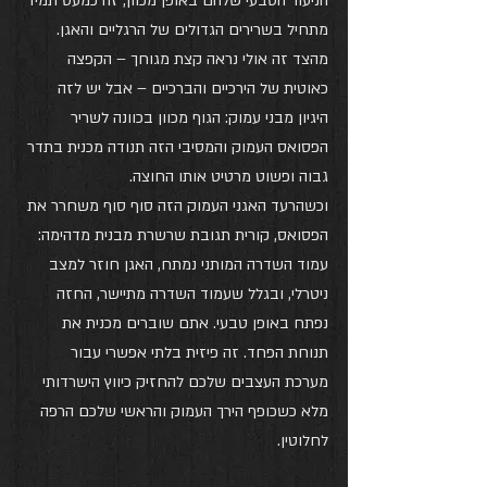
הניעור הטבעי שלהם באופן מכוון, זה כמעט תמיד 
מתחיל בשרירים הגדולים של הרגליים והאגן. 
מהצד זה אולי נראה קצת מגוחך – הקפצה 
כאוטית של הירכיים והברכיים – אבל יש לזה 
היגיון מבני עמוק: הגוף מכוון בכוונה לשריר 
הפסואס העמוק והמסיבי הזה תנודה מכנית בתדר 
גבוה ופשוט מרטיט אותו החוצה. 
וכשהרעד האגני העמוק הזה סוף סוף משחרר את 
הפסואס, קורית תגובת שרשרת מבנית מדהימה: 
עמוד השדרה המותני נמתח, האגן חוזר למצב 
ניטרלי, ובגלל שעמוד השדרה מתיישר, החזה 
נפתח באופן טבעי. אתם שוברים מכנית את 
תנוחת הפחד. זה פיזית בלתי אפשרי עבור 
מערכת העצבים שלכם להחזיק כיווץ הישרדותי 
מלא כשכופף הירך העמוק והראשי שלכם הרפה 
לחלוטין.