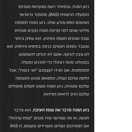
גזע המוח, ובמיוחד רשת שנקראת מערכת 
ההפעלה הרשתית (RAS), מתפקד כראדאר 
האיומים התת-מודע שלנו. גזע המוח התפתח 
מיליוני שנים לפני קליפת המוח הקדם-מצחית 
שבה שוכנים השפה וההיגיון. הוא עתיק ביותר 
ומעבד נתונים חושיים ברמה בסיסית וחייתית. הוא 
לא מבין לוגיקה. אתם לא יכולים להשתמש 
במונולוג פנימי רציונלי כדי להרגיע הפעלה 
סימפתטית. אם תגידו לעצמכם "אני בטוח", אבל 
הלסת שלכם נעולה, הפסואס מכווץ והנשימה 
שלכם שטוחה, גזע המוח פשוט יתעלם מהמילים 
שלכם ויגיב לראיות הפיזיות.
גזע המוח מדבר את שפת היציבה
, הוא מדבר 
תנועה, או מה שמדעני מוח מכנים "שפת ערכיות". 
אם המפרקים נעולים והשרירים נוקשים, ה-RAS 