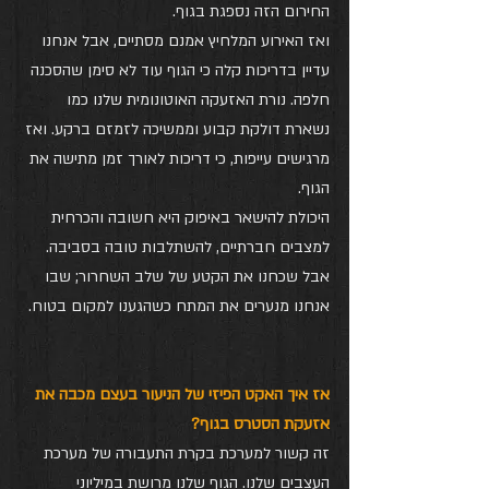
החירום הזה נספגת בגוף. 
ואז האירוע המלחיץ אמנם מסתיים, אבל אנחנו 
עדיין בדריכות קלה כי הגוף עוד לא סימן שהסכנה 
חלפה. נורת האזעקה האוטונומית שלנו כמו 
נשארת דולקת קבוע וממשיכה לזמזם ברקע. ואז 
מרגישים עייפות, כי דריכות לאורך זמן מתישה את 
הגוף. 
היכולת להישאר באיפוק היא חשובה והכרחית 
למצבים חברתיים, להשתלבות טובה בסביבה. 
אבל שכחנו את הקטע של שלב השחרור; שבו 
אנחנו מנערים את המתח כשהגענו למקום בטוח.
אז איך האקט הפיזי של הניעור בעצם מכבה את 
אזעקת הסטרס בגוף?
זה קשור למערכת בקרת התעבורה של מערכת 
העצבים שלנו. הגוף שלנו מרושת במיליוני 