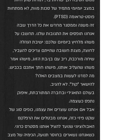
במצב יומיומי מתמיד של סכנת מוות, לא מפתחות 
פוסט-טראומה (PTSD).
זה משנה וממסגר מחדש את כל הדרך שבה 
אנחנו תופסים את התגובות שלנו. תחשבו על 
משהו מלחיץ ביומיום שלכם: ישיבת הנהלה 
לחוצה, מצגת חשובה שהייתם צריכים להעביר, 
שיחה מורכבת, ריב עם בן/בת הזוג, מישהו אמר 
משהו שהעליב אותנו, מישהו חתך אתכם בכביש. 
מה למדנו לעשות במצבים האלו? 
להישאר "קול". לא להגיב.
בעולם התאגידי ובחברה המתורבתת, איפוק 
נתפס כעוצמה. 
אבל אם אנחנו עוצרים את עצמנו, כופים סוג של 
שקט פיזי כזה, אנחנו מבטלים את הרפלקס 
האבולוציוני שנועד להציל אותנו מסטרס כרוני.
כשאנחנו נשארים בחוסר תנועה, הכימיה של מצב 