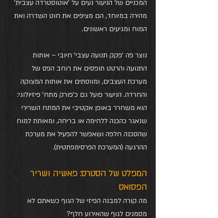
המכניים של הניעור נעים על 'אוטוסטרדה עצבית' 
מהירה במיוחד, הם מציפים את חוט השדרה ואת 
המוח ומגיעים ראשונים.
נוצר פה 'פקק תנועה עצבי' חיובי – אותות 
התנועה והרטט תופסים את רוחב הפס של 
מערכת העצבים, ומווסתים את אותות המצוקה 
והחרדה. הניעור פועל גם כ'פורק מתח' פיזיולוגי: 
הוא משחרר באופן אקטיבי את המתח השרירי 
שנאגר כהכנה ללחימה או בריחה, ומאותת למוח 
שהסכנה חלפה ושאפשר להפעיל את מערכת 
ההרגעה (המערכת הפרסימפתטית).
המפלט של הסטרס: פאשיה ושריר 
הפסואס
מה קורה למבנה הפיזי של הגוף כשאתם לא 
מסמנים לגוף שהאירוע חלף? 