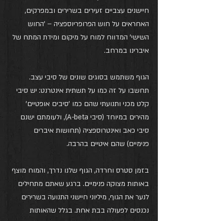
חיישנים עצביים זעירים בשרירים ובמפרקים, 
האחראים על חוש הפרופריוספציה – 'החוש 
השישי' המדווח למוח על מיקום ומידת המתח של 
איברינו במרחב.
הגוף משתמש בסוגים שונים של סיבי עצב. 
תחשבו על זה כמו על תשתית אינטרנט: יש סיבי 
קלט מכני ותנועתי שהם כמו 'סיבים אופטיים' 
מהירים במיוחד (סיבי A-beta), ולעומתם ישנם 
סיבי כאב ואינטרוספציה (תחושות איברים 
פנימיים) שהם איטיים בהרבה.
בזמן סטרס וחרדה, הגוף שלנו נדרך, והמוח מוצף 
באותות מצוקה פנימיים. ברגע שאתם מתחילים 
לנער את הגוף, מיליוני חיישני התנועה בשרירים 
נכנסים לפעולה בבת אחת. בגלל שהאותות 