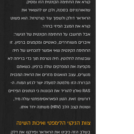
קורא את החתימה הקינטית הזו ומסיק 
שהאורגניזם בסכנה, ולכן יש להשאיר את 
הראדאר דולק ולשפוך עוד קורטיזול. הוא פשוט 
קורא את המצב הפיזי בחדר.
אבל תחשבו על החתימה הקינטית של הניעור: 
איברים משוחררים, כאוטיים ומקפצים ברפיון. זו 
החתימה הקינטית שאי אפשר להכחיש של חיה 
שבטוחה לחלוטין. חיה נטרפת תוך כדי בריחה לא 
מקפיצה את המפרקים שלה ברפיון. כשאתם 
מנערים, עצב הוואגוס מזרים את הראיה המכנית 
הברורה הזו מלמטה למעלה ישר לגזע המוח. ה-
RAS נאלץ להוריד את הכוננות כי הנתונים הפיזיים 
דורשים זאת. הטון הפאראסימפתטי עולה מיד, 
ושונות קצב הלב (HRV) משתנה יחד איתו.
צוות הניקוי הלימפטי ואיכות השינה
בשלב הזה כיבינו את הראדאר ופירקנו את דלק 