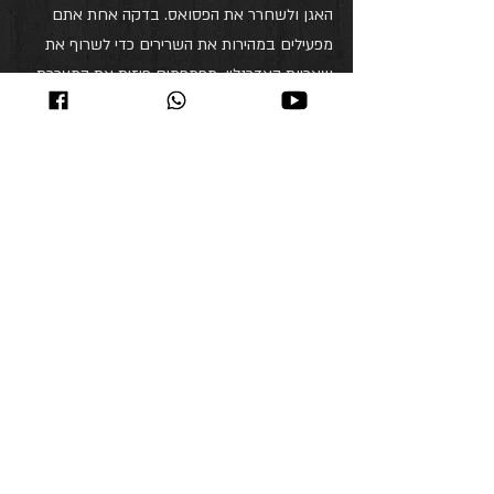
האגן ולשחרר את הפסואס. בדקה אחת אתם 
מפעילים במהירות את השרירים כדי לשרוף את 
שאריות האדרנלין, מפמפמים פיזית את המערכת 
הלימפטית כדי לשטוף את שארית הדלקתיות 
בגוף, ושולחים מידע מלמטה למעלה, דרך עצב 
הוואגוס, ישירות לגזע המוח שלכם – אות 
שמבהיר שהאיום נגמר ואנחנו בטוחים. ייצור 
המלטונין משתחרר, ואתם נותנים לגוף שלכם את 
האישור הפיזי שהוא באמת צריך כדי לישון.
אנחנו באמת לא צריכים לכפות רוגע או "לנסות 
להירגע". הגוף שלנו כבר נושא את התוכנית 
המכנית המדויקת שנועדה למנוע הצטברות של 
מתח, הכל מובנה בפנים. הצבי בסוואנה לא צריך 
לעבד לוגית את חוויית כמעט-המוות שלו, הוא 
פשוט צריך להריץ את רצף ה"ריסט" הביולוגי שלו. 
לנו יש בדיוק את אותה החומרה, אנחנו פשוט 
חייבים לתת לה לרוץ.