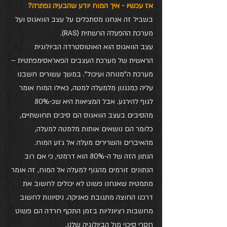
אז עכשיו - איך המוח יודע שהבעיה נפתרה? 
בשביל זה אנחנו מסתכלים על עצב הוואגוס ועל 
מערכת ההפעלה הרשתית (RAS). 
עצב הוואגוס הוא האוטוסטרדה הביולוגית 
הראשית של מערכת העצבים הפאראסימפתטית – 
מערכת ה"מנוחה ועיכול". במשך עשורים חשבנו 
עליה כמנגנון מלמעלה למטה, כאילו המוח אומר 
לגוף להירגע. אבל המציאות היא שכ-80% 
מהסיבים בעצב הוואגוס הם סיבים תחושתיים, 
כלומר הם נושאים אותות מלמטה למעלה, 
מהאיברים והשרירים מעלה אל גזע המוח.
הנתון הזה של ה-80% הוא דרמטי, כי אם רוב 
הנתונים זורמים מהגוף למעלה אל המוח, זה אומר 
מתמטית שאנחנו פשוט לא יכולים לחשוב את 
דרכנו החוצה מתגובת פאניקה. ניסיונות לחשוב 
מחשבות רציונליות בזמן התקף חרדה הם פשוט 
חסרי סיכוי מול הביולוגיה שלנו.