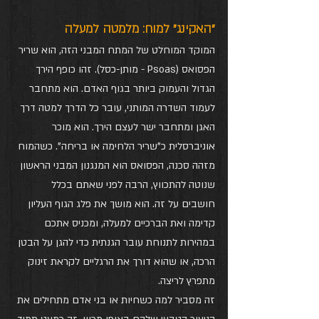
"האקינג" למוח: מלמטה למעלה
המוקד המוחלט של המתח המבני הזה, הוא שריר 
הפסואס (Psoas - מותן-כסל). זהו כופף הירך 
הגדול והעמוק ביותר בגוף האדם. הוא מתחבר 
לעמוד השדרה המותני, עובר כל הדרך למטה דרך 
האגן ומתחבר ישר לעצם הירך. הוא מוכר 
אוניברסלית כ"שריר הלחימה או בריחה". כשהמוח 
מזהה סכנה, הפסואס הוא המנגנון המבני הראשון 
שנוטה להתכווץ, הרבה לפני שאתם בכלל 
חושבים על זה. הוא מושך את פלג הגוף העליון 
קדימה ואת הברכיים למעלה, ומכניס אתכם 
במהירות לתנוחת עובר הגנתית כדי להגן על הבטן 
הרכה, או שהוא דורך את הרגליים לקראת זינוק 
מתפרץ לריצה.
זה מסביר למה כשחיות או בני אדם מתחילים את 