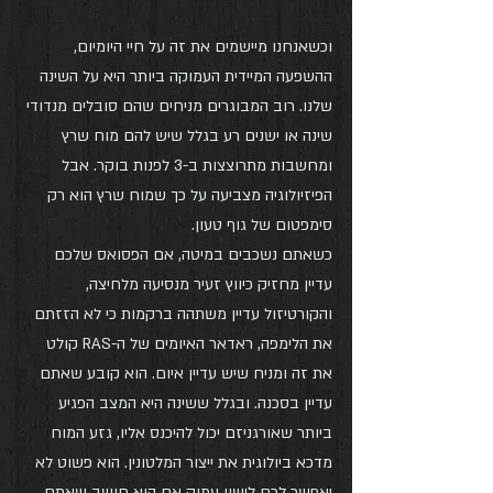
וכשאנחנו מיישמים את זה על חיי היומיום, 
ההשפעה המיידית העמוקה ביותר היא על השינה 
שלנו. רוב המבוגרים מניחים שהם סובלים מנדודי 
שינה או ישנים רע בגלל שיש להם מוח שרץ 
ומחשבות מתרוצצות ב-3 לפנות בוקר. אבל 
הפיזיולוגיה מצביעה על כך שמוח שרץ הוא רק 
סימפטום של גוף טעון.
כשאתם נשכבים במיטה, אם הפסואס שלכם 
עדיין מחזיק כיווץ זעיר מנסיעה מלחיצה, 
והקורטיזול עדיין משתהה ברקמות כי לא הזזתם 
את הלימפה, ראדאר האיומים של ה-RAS קולט 
את זה ומניח שיש עדיין איום. הוא קובע שאתם 
עדיין בסכנה. ובגלל ששינה היא המצב הפגיע 
ביותר שאורגניזם יכול להיכנס אליו, גזע המוח 
מדכא ביולוגית את ייצור המלטונין. הוא פשוט לא 
יאפשר לכם לישון עמוק אם הוא חושב שאתם 