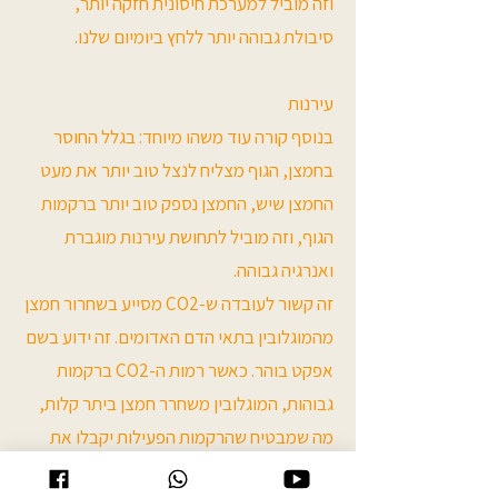
וזה מוביל למערכת חיסונית חזקה יותר,
סיבולת גבוהה יותר ללחץ ביומיום שלנו.
עירנות
בנוסף קורה עוד משהו מיוחד: בגלל החוסר
בחמצן, הגוף מצליח לנצל טוב יותר את מעט
החמצן שיש, החמצן נספק טוב יותר ברקמות
הגוף, וזה מוביל לתחושת עירנות מוגברת
ואנרגיה גבוהה.
זה קשור לעובדה ש-CO2 מסייע בשחרור חמצן
מהמוגלובין בתאי הדם האדומים. זה ידוע בשם
אפקט בוהר. כאשר רמות ה-CO2 ברקמות
גבוהות, המוגלובין משחרר חמצן ביתר קלות,
מה שמבטיח שהרקמות הפעילות יקבלו את
החמצן הדרוש להם.