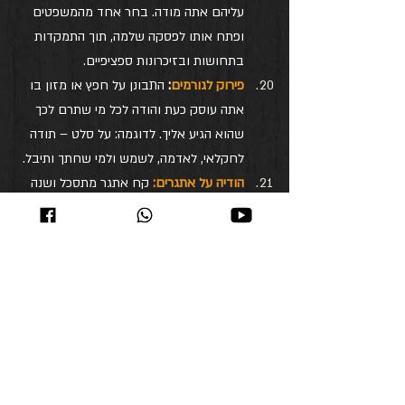
עליהם אתה מודה. בחר אחד מהמשפטים 
ופתח אותו לפסקה שלמה, תוך התמקדות 
בתחושות ובזיכרונות ספציפיים.
פירוק לגורמים
:
 התבונן על חפץ או מזון בו 
אתה עוסק כעת והודה לכל מי שתרם לכך 
שהוא הגיע אליך. לדוגמה: על סלט – תודה 
לחקלאי, לאדמה, לשמש ולמי שחתך ותיבל.
הודיה על אתגרים:
 קח אתגר מתסכל ושנה 
את הפרספקטיבה כדי לראות את הטוב 
המסתתר מאחוריו – שיעור שלמדת, תפנית 
חיובית שהתרחשה או דבר אחד שניתן 
להעריך בתוכו. לדוגמה: בלילות בהם הילדים 
לא ישנים, הזכר לעצמך שזה לא מובן מאליו 
להיות הורה והודה על הזכות לחוות את 
החוויה הזו.