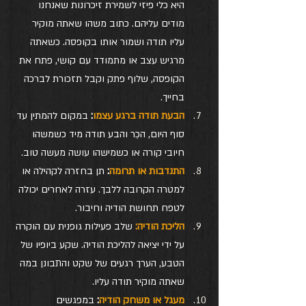
היא כלי פיזי לשמירת זיכרונות שאנחנו 
מודים עליהם. כתוב משהו שאתה מוקיר 
עליו תודה ושמור אותו בקופסה. כשאתה 
מרגיש עצב או מתמודד עם קושי, פתח את 
הקופסה, שלוף פתק וקבל תזכורת לברכה 
בחייך.
הבעת תודה ברגע עצמו
:
 במקום להמתין עד 
סוף היום, הכֵר והבע תודה מיד כשמשהו 
חיובי קורה או כשמישהו עושה מעשה טוב.
התנדבות או תרומה
:
 תן בחזרה לקהילה או 
למטרה הקרובה ללבך. עזרה לאחרים יכולה 
לטפח תחושת הודיה וחיבור.
הליכת הודיה:
 שלב פעילות גופנית עם הוקרה 
על ידי יציאה להליכת הודיה. שקע ביופיו של 
הטבע, הערך רגעים של שקט והתבונן במה 
שאתה מוקיר תודה עליו.
מעגל או משחק הודיה
:
 במפגשים 