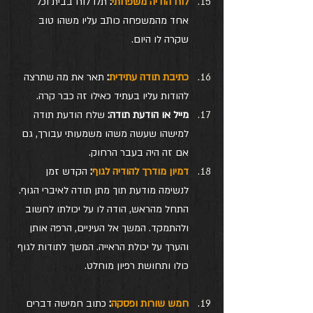
לוח הודיה משפחתי
:
 תלו לוח בבית וכל 
אחד מהמשפחה כותב עליו משהו טוב 
שקרה לו היום.
כתיבת תודה עתידית
:
 תאר את מה שתרצה 
להודות עליו בעתיד כאילו זה כבר קרה.
מייל או הודעת תודה:
 שלח הודעת תודה 
למישהו שעשה משהו משמעותי עבורך, גם 
אם זה היה בעבר הרחוק.
דמיון מודרך להודיה לגוף
:
 הקדש זמן 
לנשימה מודעת תוך מתן תודה לאיברי הגוף. 
התחל מהראש, הודה לו על יכולתו לחשוב 
ולהתמקד. המשך אל העיניים, הרפה אותן 
והערך על יכולת הראייה. המשך לתודות לגוף 
כולו ותחושת רפיון מוחלט.
חמש שורות ופסקה
:
 כתוב חמישה דברים 