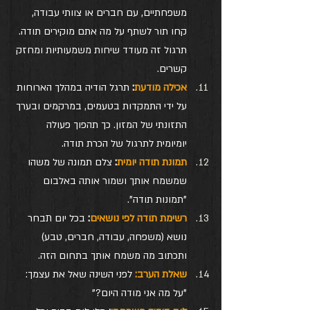
משפחתיים, עם חברים או צוותי עבודה, 
קחו תור לשתף על מה אתם מוקירים תודה. 
תרגול זה מעודד שיחות משמעותיות ומחזק 
קשרים.
אכילה מודעת
:
 תרגל הודיה במהלך הארוחות 
על ידי התמקדות בטעמים, במרקמים ובערך 
התזונתי של המזון. כך תהפוך פעולה 
יומיומית לתרגול של הכרת תודה.
תמונת תודה יומית
:
 צלם תמונה של משהו 
שמשמח אותך ושמור אותה באלבום 
"תמונות תודה".
רשימת תודה לפי נושאים
:
 בכל יום תבחר 
נושא (משפחה, עבודה, חברים, טבע) 
ותכתוב מה משמח אותך בתחום הזה.
שאלת הערב:
 לפני השינה שאל את עצמך: 
"על מה אני מודה היום?"