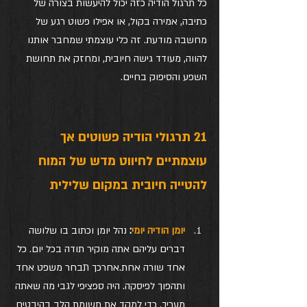
כל תרגול הודיה כזה יכול להיעשות בצורה של 
כתיבה, אמירה בקול, או אפילו פשוט רגע של 
מחשבה מודעת. זה כלי עוצמתי שמחבר אותנו 
להווה, מעודד גישה חיובית, ומחזק את תחושת 
השפע והסיפוק בחיים.
21 תרגולי הודיה פשוטים אך 
עוצמתיים לחיווט מדש של המוח 
להטייה חיובית במקום שלילית
יומן הודיה יומי
:
 נהל יומן וכתוב בו שלושה 
דברים עליהם אתה מוקיר תודה בכל יום. כל 
אחד שורה אחת.אחרכך תבחר משפט אחד 
ותהפוך לפיסקה. היה ספציפי לגבי מה שאתה 
מעריך, כדי למקד את תשומת הלב בהיבטים 