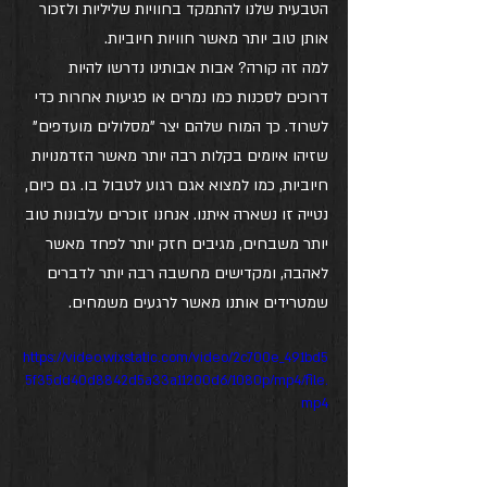
הטבעית שלנו להתמקד בחוויות שליליות ולזכור 
אותן טוב יותר מאשר חוויות חיוביות.
למה זה קורה? אבות אבותינו נדרשו להיות 
דרוכים לסכנות כמו נמרים או פגיעות אחרות כדי 
לשרוד. כך המוח שלהם יצר "מסלולים מועדפים" 
שזיהו איומים בקלות רבה יותר מאשר הזדמנויות 
חיוביות, כמו למצוא אגם רגוע לטבול בו. גם כיום, 
נטייה זו נשארה איתנו. אנחנו זוכרים עלבונות טוב 
יותר משבחים, מגיבים חזק יותר לפחד מאשר 
לאהבה, ומקדישים מחשבה רבה יותר לדברים 
שמטרידים אותנו מאשר לרגעים משמחים.
https://video.wixstatic.com/video/2c700e_491bd5
5f35dd40d8842d5a33a11200d6/1080p/mp4/file.
mp4