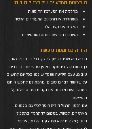
היתרונות המדעיים של תרגול הודיה:
מחזקת את המערכת החיסונית
משחררת אנדורפינים המעודדים הרפיה
מאזנת את קצב הלב
משפרת תחושת רווחה ואופטימיות
הודיה כמיומנות נרכשת
הודיה היא שריר שניתן לחזק. ככל שנתרגל זאת, 
כך המוח שלנו יתמקד באופן טבעי יותר בדברים 
טובים. עצם הידיעה שנקדיש זמן בכל יום לחשוב 
על שלושה דברים טובים, גורמת לנו לחפש אותם 
במהלך היום ולשנות את נקודת המבט שלנו על 
המציאות.
עם הזמן, תרגול הודיה הופך לכלי גם בזמנים 
מאתגרים. למשל, במקום להתמקד בתסכול 
הנובע מלילות ללא שינה עם הילדים, אפשר 
להזכיר לעצמנו את הזכות המופלאה להיות הורים.