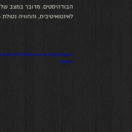
הבודהיסטים. מדובר במצב של ר
לאינטואיטיבית, והחוויה נטול
aa45ea8615573d2bcece5e/1080p/mp4/fi
le.mp4