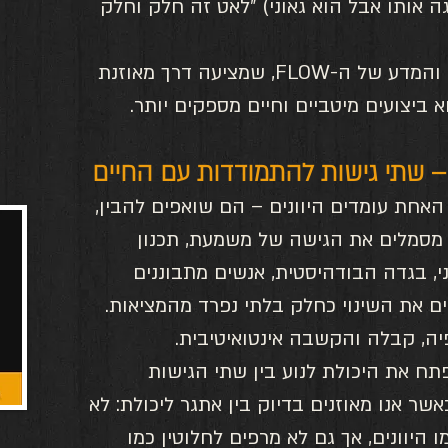
 אותו אבל הוא גאוני) ״לאט זה חלק וחלק 
אם את
כאן נכנסת לתמונה הפילוסופיה והמדע של ה-FLOW, שמציעה דרך מאוזנת 
כלים 
בפחות
 ביצועים מיטביים וחיים מספקים יותר.
אותם 
גדולה
בצורה 
 – שתי גישות להתמודדות עם החיים
הקורס:
האחת עומדים היוונים – הם שואפים להבין, 
 מסמלים את הגישה של משמעת, תכנון 
, בגדה הבודהיסטית, אנשים מתבוננים 
ם את השינוי כחלק בלתי נפרד מהמציאות. 
ה, קבלה והקשבה אינטואיטיבית.
ריכים לפתח את היכולת לנוע בין שתי הגישות 
Flow מתרחש כאשר אנו מאוזנים בדיוק בין אתגר ליכולת: לא 
היוונים, אך גם לא מרפים לחלוטין כמו 