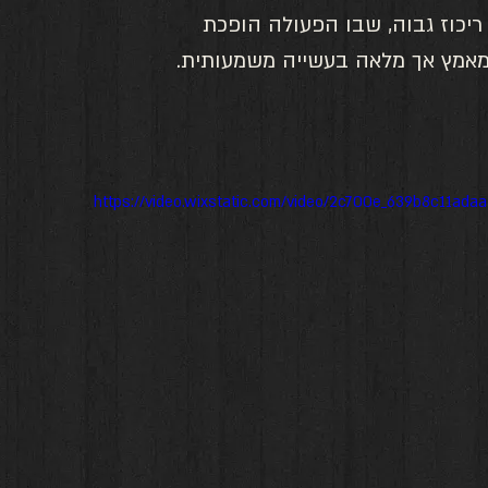
יכוז גבוה, שבו הפעולה הופכת 
ת מאמץ אך מלאה בעשייה משמעותית.
https://video.wixstatic.com/video/2c700e_639b8c11ad