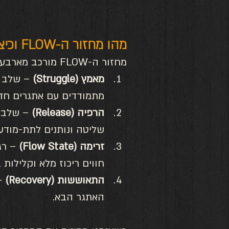
מהו מחזור ה-FLOW וכיצד הוא עוזר לנו לנוע בין הגדות?
מחזור ה-FLOW מורכב מארבעה שלבים:
מאמץ (Struggle)
 – שלב 
מתמודדים עם אתגרים חדש
הרפיה (Release)
 – שלב 
שליטה ונותנים לתת-מודע
זרימה (Flow State)
 – רג
חווים ריכוז מלא וקלילות ב
התאוששות (Recovery)
 –
האתגר הבא.